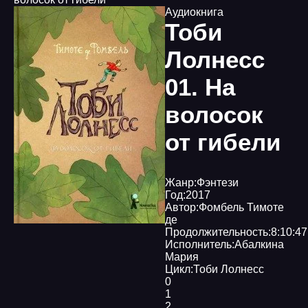
Аудиокнига
Тоби
Лолнесс
01. На
волосок
от гибели
Жанр:
Фэнтези
Год:
2017
Автор:
Фомбель Тимоте
де
Продолжительность:
8:10:47
Исполнитель:
Абалкина
Мария
Цикл:
Тоби Лолнесс
0
1
2