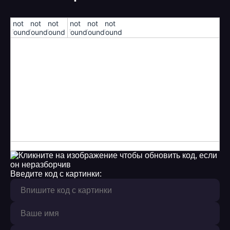
10
!not
!not
!not
!not
!not
!not
found!
found!
found!
found!
found!
found!
11
12
13
14
15
16
17
Введите код с картинки:
18
19
20