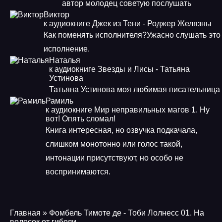
автор молодец советую послушать
Виктор
к аудиокниге Джек из Тени - Роджер Желязны
Как поменять исполнителя?Ужасно слушать это
исполнение.
Наталья
к аудиокниге Звезды и Лисы - Татьяна
Устинова
Татьяна Устинова моя любимая писательница
Рамиль
к аудиокниге Мир неправильных магов 1. Ну
вот! Опять сломал!
Книга интересная, но озвучка подкачала,
слишком монотонно или голос такой,
интонации присутствуют, но особо не
воспринимаются.
Главная
» Фомбель Тимоте де - Тоби Лолнесс 01. На
волосок от гибели