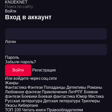
KNIJEK
NET
Войти
Вход в аккаунт
Логин
Пароль
Забыли пароль?
Войти
Регистрация
Или войдите через соц.сети
Жанры
Фантастика
Фэнтези
Попаданцы
Детективы
Романы
Любовное фэнтези
Приключения
ЛитРПГ
Боевое
фэнтези
Боевики
Боевая фантастика
Юмор
Мистика
Русская литература
Детская литература
Триллеры
Ужасы
Киберпанк
ТОП 100
Читать книги
Правообладателям