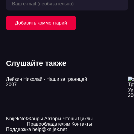
21
22
Добавить комментарий
23
24
25
Слушайте также
26
27
Лейкин Николай - Наши за границей
2007
28
Уи
20
29
Knijek
Net
Жанры
Авторы
Чтецы
Циклы
Правообладателям
Контакты
Поддержка
help@knijek.net