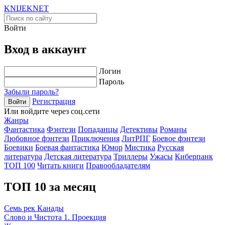
KNIJEK
NET
Войти
Вход в аккаунт
Логин
Пароль
Забыли пароль?
Регистрация
Войти
Или войдите через соц.сети
Жанры
Фантастика
Фэнтези
Попаданцы
Детективы
Романы
Любовное фэнтези
Приключения
ЛитРПГ
Боевое фэнтези
Боевики
Боевая фантастика
Юмор
Мистика
Русская
литература
Детская литература
Триллеры
Ужасы
Киберпанк
ТОП 100
Читать книги
Правообладателям
ТОП 10 за месяц
Семь рек Канады
Слово и Чистота 1. Проекция