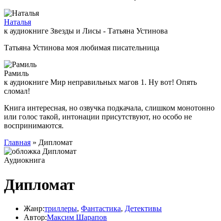
Наталья
к аудиокниге Звезды и Лисы - Татьяна Устинова
Татьяна Устинова моя любимая писательница
Рамиль
к аудиокниге Мир неправильных магов 1. Ну вот! Опять
сломал!
Книга интересная, но озвучка подкачала, слишком монотонно
или голос такой, интонации присутствуют, но особо не
воспринимаются.
Главная
» Дипломат
Аудиокнига
Дипломат
Жанр:
триллеры
,
Фантастика
,
Детективы
Автор:
Максим Шарапов