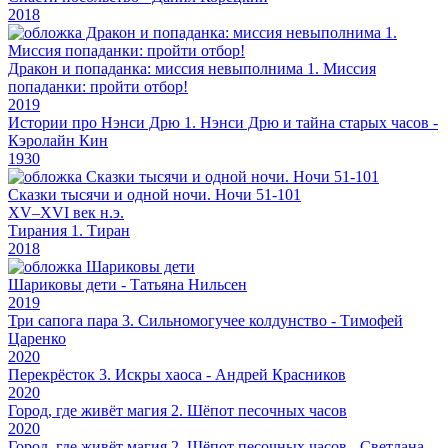
2018
Дракон и попаданка: миссия невыполнима 1. Миссия
попаданки: пройти отбор!
2019
Истории про Нэнси Дрю 1. Нэнси Дрю и тайна старых часов -
Кэролайн Кин
1930
Сказки тысячи и одной ночи. Ночи 51-101
XV–XVI век н.э.
Тирания 1. Тиран
2018
Шариковы дети - Татьяна Нильсен
2019
Три сапога пара 3. Сильномогучее колдунство - Тимофей
Царенко
2020
Перекрёсток 3. Искры хаоса - Андрей Красников
2020
Город, где живёт магия 2. Шёпот песочных часов
2020
Город, где живёт магия 2. Шёпот песочных часов - Светлана