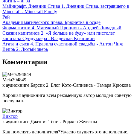
Жизнь – игра
Майнкрафт. Дневник Стива 1. Дневник Стива, застрявшего в
Minecraft - Minecraft Family
Рай
Академия магического права. Брюнетка в осаде
Форма жизни 4. Мятежный Процион - Андрей Ливадный
Сказки капитанов 2. «Я больше не буду» или пистолет
капитана Сундуккера - Владислав Крапивин
Агата и сыск 4. Правила счастливой свадьбы - Антон Чиж
Вепрь 2. Лютый зверь
Комментарии
Meta294849
к аудиокниге Барсик 2. Блог Кото-Сапиенса - Тамара Крюкова
Хорошая аудиокнига всем рекомендую автор молодец советую
послушать
Виктор
к аудиокниге Джек из Тени - Роджер Желязны
Как поменять исполнителя?Ужасно слушать это исполнение.