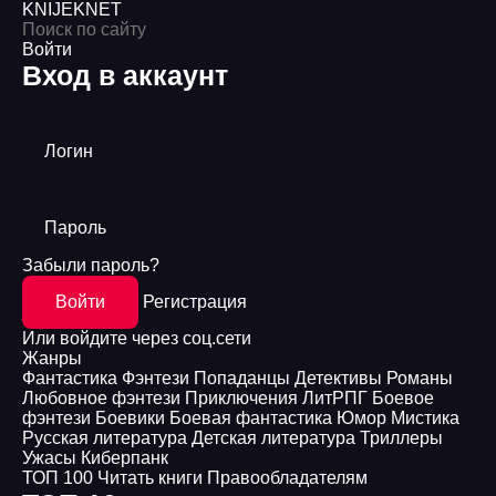
KNIJEK
NET
Войти
Вход в аккаунт
Логин
Пароль
Забыли пароль?
Войти
Регистрация
Или войдите через соц.сети
Жанры
Фантастика
Фэнтези
Попаданцы
Детективы
Романы
Любовное фэнтези
Приключения
ЛитРПГ
Боевое
фэнтези
Боевики
Боевая фантастика
Юмор
Мистика
Русская литература
Детская литература
Триллеры
Ужасы
Киберпанк
ТОП 100
Читать книги
Правообладателям