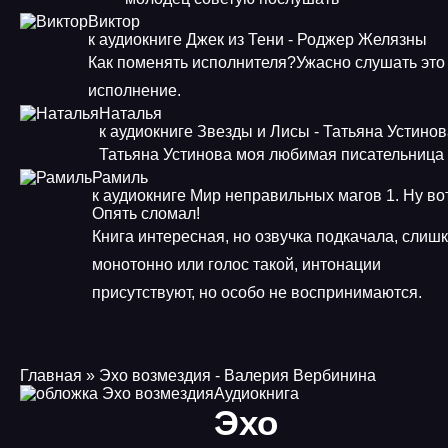
Виктор
к аудиокниге Джек из Тени - Роджер Желязны
Как поменять исполнителя?Ужасно слушать это
исполнение.
Наталья
к аудиокниге Звезды и Лисы - Татьяна Устино
Татьяна Устинова моя любимая писательница
Рамиль
к аудиокниге Мир неправильных магов 1. Ну во
Опять сломал!
Книга интересная, но озвучка подкачала, слиш
монотонно или голос такой, интонации
присутствуют, но особо не воспринимаются.
Главная
» Эхо возмездия - Валерия Вербинина
Аудиокнига
Эхо