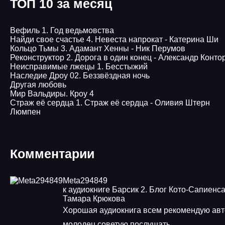
ТОП 10 за месяц
Вефиль 1. Год ведьмовства
Найди свое счастье 4. Невеста напрокат - Катерина Ши
Кольцо Тьмы 3. Адамант Хенны - Ник Перумов
Реконструктор 2. Дорога в один конец - Александр Конто
Неисправимые лжецы 1. Бесстыжий
Наследие Дроу 02. Беззвёздная ночь
Другая любовь
Мир Вальдиры. Кроу 4
Страж её сердца 1. Страж её сердца - Оливия Штерн
Люмпен
Комментарии
Meta294849
к аудиокниге Барсик 2. Блог Кото-Сапиенса
Тамара Крюкова
Хорошая аудиокнига всем рекомендую авт
молодец советую послушать