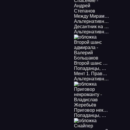
Между Мирами 1. Между мирами: Спасение - Андрей Степанов
Альтернативная история
Десантник на престоле 6. Смерть Британии! «Царь нам дал приказ» - Михаил Ланцов
Альтернативная история
Второй шанс адмирала - Валерий Большаков
Попаданцы
,
Боевая фант
Мент 1. Правильный попаданец - Дмитрий Дашко
Альтернативная история
Приговор некроманту - Владислав Жеребьёв
Попаданцы
,
Боевое фэнт