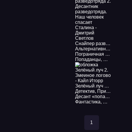
Снайпер разведотряда 2. Десантник разведотряда. Наш человек спасает Сталина - Дмитрий Светлов
Альтернативная история
Пограничная река 2. Земли Хайтаны - Артем Каменистый
Попаданцы
,
Фэнтези
,
Бое
Зелёный луч 2. Змеиное логово - Кайл Иторр
Детектив
,
Приключения
,
Десант «попаданцев» 1. Второй шанс для человечества - Александр Конторович
Фантастика
,
Попаданцы
1