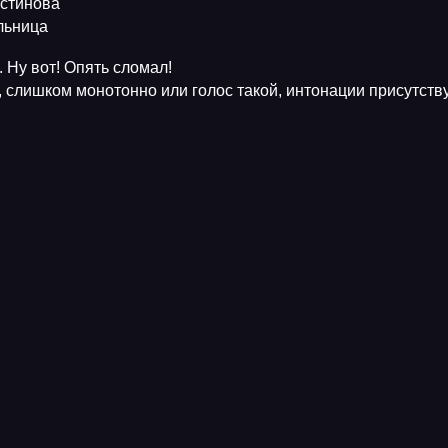
Устинова
ельница
 Ну вот! Опять сломал!
, слишком монотонно или голос такой, интонации присутств