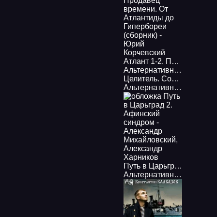
Атлант 1-2. Продавец времени. От Атлантиды до Гипербореи (сборник) - Юрий Корчевский
Альтернативная история
Целитель. Союз нерушимый? - Валерий Большаков
Альтернативная история
Путь в Царьград 2. Афинский синдром - Александр Михайловский, Александр Харников
Альтернативная история