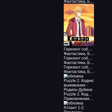
Фантастика
,
Боевая фантастика
Горизонт событий 4. Квазар - Евгений Бергер
Фантастика
,
Боевая фантастика
Горизонт событий 3. Темная сторона - Евгений Бергер
Фантастика
,
Боевая фантастика
Горизонт событий 2. Вспышка сверхновой - Евгений Бергер
Фантастика
,
Боевая фантастика
Puzzle 2. Кодекс выживания - Родион Дубина
Приключения
,
Фантастик