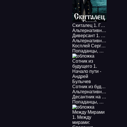
Скиталец 1. Гений - Константин Калбазов
Альтернативная история
Диверсант 1. Наш человек Судоплатов - Валерий Большаков
Альтернативная история
Косплей Сергея Юркина 1. Чужая шкурка - Андрей Кощиенко
Попаданцы
,
Альтернатив
Сотник из будущего 1. Начало пути - Андрей Булычев
Альтернативная история
Десантник на престоле 3. Помазанник из будущего. «Железом и кровью» - Михаил Ланцов
Попаданцы
,
Историческа