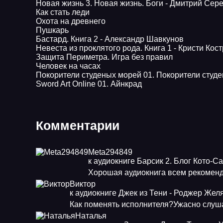
Новая жизнь 3. Новая жизнь. Боги - Дмитрий Сер
Как стать леди
Охота на древнего
Пушкарь
Бастард. Книга 2 - Александр Шавкунов
Невеста из проклятого рода. Книга 1 - Кристи Кос
Защита Периметра. Игра без правил
Человек на часах
Покорители студеных морей 01. Покорители студ
Sword Art Online 01. Айнкрад
Комментарии
Meta294849
к аудиокниге Барсик 2. Блог Кото-С
Хорошая аудиокнига всем рекоменд
Виктор
к аудиокниге Джек из Тени - Роджер Жел
Как поменять исполнителя?Ужасно слуша
Наталья