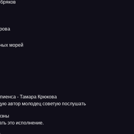
ебряков
трова
еных морей
апиенса - Тамара Крюкова
ую автор молодец советую послушать
язны
ть это исполнение.