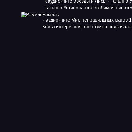
к аудиокниге Звезды и Лисы - Татьяна 
Татьяна Устинова моя любимая писат
Рамиль
к аудиокниге Мир неправильных магов 1.
Книга интересная, но озвучка подкачала