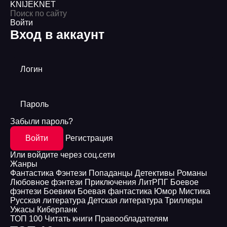
KNIJEK
NET
Войти
Вход в аккаунт
Логин
Пароль
Забыли пароль?
Войти
Регистрация
Или войдите через соц.сети
Жанры
Фантастика
Фэнтези
Попаданцы
Детективы
Романы
Любовное фэнтези
Приключения
ЛитРПГ
Боевое
фэнтези
Боевики
Боевая фантастика
Юмор
Мистика
Русская литература
Детская литература
Триллеры
Ужасы
Киберпанк
ТОП 100
Читать книги
Правообладателям